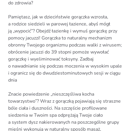
do zdrowia?
Pamiętasz, jak w dzieciństwie gorączka wzrosła,
a rodzice siedzieli w parowej łazience, abyś mógł
ją „wypocić”? Obejdź łazienkę i wymuś gorączkę przy
pomocy jacuzzi! Gorączka to naturalny mechanizm
obronny Twojego organizmu podczas walki z wirusem;
obrócenie jacuzzi do 39 stopni pomoże wywołać
gorączkę i wyeliminować toksyny. Zadbaj
o nawadnianie się podczas moczenia w wysokim upale
i ogranicz się do dwudziestominutowych sesji w ciągu
dnia
Znacie powiedzenie „nieszczęśliwa kocha
towarzystwo”? Wraz z gorączką pojawiają się straszne
bóle ciała i duszności. Na szczęście profilowane
siedzenia w Twoim spa odprężają Twoje ciało
a system dysz nakierowanych na poszczególne grupy
mięśni wykonują w naturalny sposób masaż,