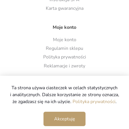
Karta gwarancyjna
Moje konto
Moje konto
Regulamin sklepu
Polityka prywatności
Reklamacje i zwroty
Ta strona używa ciasteczek w celach statystycznych
i analitycznych. Dalsze korzystanie ze strony oznacza,
że zgadzasz się na ich użycie.
Polityka prywatności
.
Copyright © 2026
www.spa-ogrodowe.com.pl
Wszystkie
prawa zastrzeżone
Akceptuję