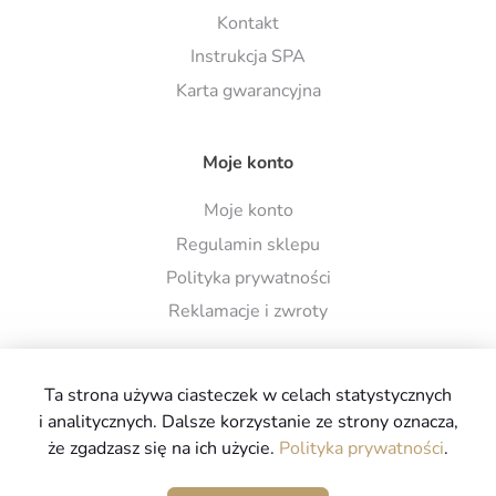
Kontakt
Instrukcja SPA
Karta gwarancyjna
Moje konto
Moje konto
Regulamin sklepu
Polityka prywatności
Reklamacje i zwroty
Ta strona używa ciasteczek w celach statystycznych
i analitycznych. Dalsze korzystanie ze strony oznacza,
że zgadzasz się na ich użycie.
Polityka prywatności
.
Copyright © 2026
www.spa-ogrodowe.com.pl
Wszystkie
prawa zastrzeżone