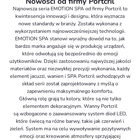
Nowości od firmy Portcril
Najnowsza seria EMOTION SPA od firmy Portcril to
kwintesencja innowacji i designu, która wyznacza
nowe standardy w branży. Została wykonana z
wykorzystaniem najnowocześniejszej technologii.
EMOTION SPA stanowi wyraźny dowód na to, jak
bardzo marka angażuje się w produkcję urządzeń,
które odwołują się bezpośrednio do emocji
użytkowników. Dzięki zastosowaniu najwyższej jakości
materiałów oraz niezwykłej precyzji wykonania, każdy
element jacuzzi, wanien i SPA Portcril wchodzących w
skład serii został zaprojektowany z myślą o
zapewnieniu maksymalnego komfortu.
Główną rolę grają tu kolory, które są nie tylko
elementem dekoracyjnym. Wanny Portcril
są wzbogacone o zaawansowany system diod LED,
które świecą na różne barwy, takie jak czerwień i
zieleń. System ma na celu wywoływanie pozytywnych
emocji oraz kreowanie atmosfery sprzyjającej