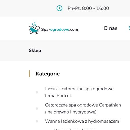
Pn-Pt, 8:00 - 16:00
O nas
Sklep
Jacuzzi
Kategorie
Baseny 
Jaccuzi -całoroczne spa ogrodowe
Wanny
firma Portcril
Całoroczne spa ogrodowe Carpathian
Baterie 
( na drewno i hybrydowe)
Wanna łazienkowa z hydromasażem
Akcesor