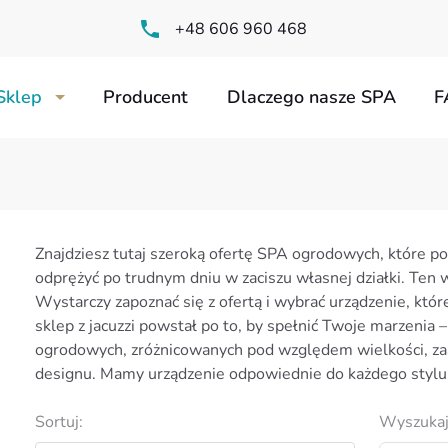
+48 606 960 468
Sklep
Producent
Dlaczego nasze SPA
F
Znajdziesz tutaj szeroką ofertę SPA ogrodowych, które p
ogrodowe z przeciwprądem
odprężyć po trudnym dniu w zaciszu własnej działki. Ten w
Wystarczy zapoznać się z ofertą i wybrać urządzenie, kt
sklep z jacuzzi powstał po to, by spełnić Twoje marzenia
ogrodowych, zróżnicowanych pod względem wielkości, za
designu. Mamy urządzenie odpowiednie do każdego stylu ż
wolnostojące
Sortuj:
Wyszukaj
ia do basenów