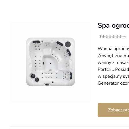
Spa ogro
Pierwotna
Aktualna
65000,00
zł
cena
cena
Wanna ogrodo
wynosiła:
wynosi:
Zewnętrzne Sp
65000,00 zł.
42999,00 zł.
wanny z masaż
Portcril. Posi
w specjalny sy
Generator ozo
Zobacz pr