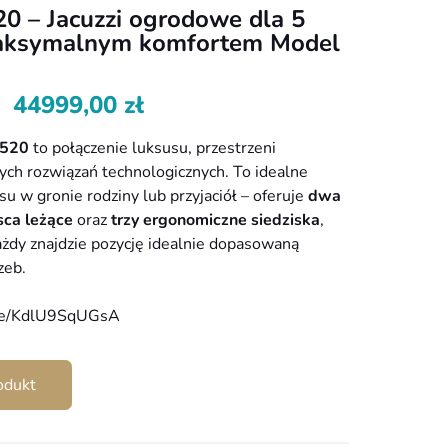
0 – Jacuzzi ogrodowe dla 5
aksymalnym komfortem Model
44999,00
zł
 520
to połączenie luksusu, przestrzeni
ch rozwiązań technologicznych. To idealne
ksu w gronie rodziny lub przyjaciół – oferuje
dwa
ca leżące
oraz
trzy ergonomiczne siedziska
,
ażdy znajdzie pozycję idealnie dopasowaną
zeb.
.be/KdlU9SqUGsA
odukt