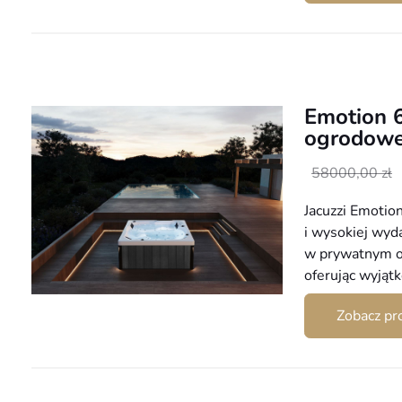
Emotion 6
ogrodowe
Pierwotna
Aktualna
58000,00
zł
cena
cena
Jacuzzi Emotion
wynosiła:
wynosi:
i wysokiej wyd
58000,00 zł.
34999,00 zł.
w prywatnym og
oferując wyjątk
Zobacz pr