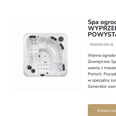
Spa ogro
WYPRZE
POWYST
Pierwotna
Aktualna
65000,00
zł
cena
cena
Wanna ogrodo
wynosiła:
wynosi:
Zewnętrzne Sp
65000,00 zł.
39000,00 zł.
wanny z masaż
Portcril. Posi
w specjalny sy
Generator ozo
Zobacz pr