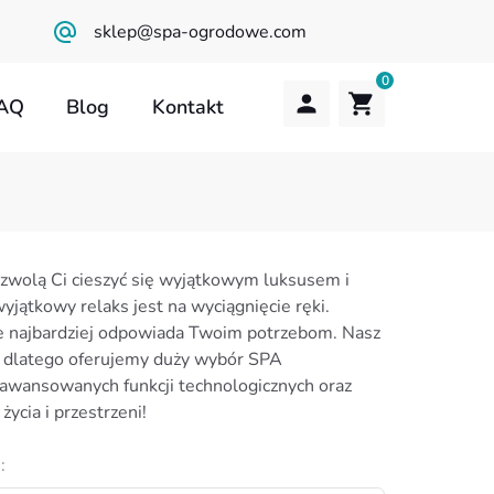
sklep@spa-ogrodowe.com
0
AQ
Blog
Kontakt
Brak produktów w koszyku.
ozwolą Ci cieszyć się wyjątkowym luksusem i
yjątkowy relaks jest na wyciągnięcie ręki.
óre najbardziej odpowiada Twoim potrzebom. Nasz
 – dlatego oferujemy duży wybór SPA
awansowanych funkcji technologicznych oraz
ycia i przestrzeni!
: