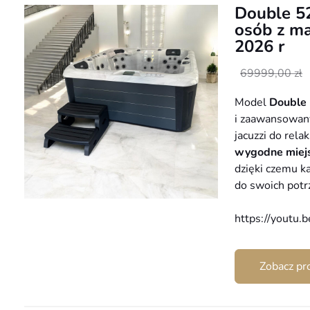
Double 52
osób z m
2026 r
Pierwotna
Aktualna
69999,00
zł
cena
cena
Model
Double
wynosiła:
wynosi:
i zaawansowany
69999,00 zł.
44999,00 zł.
jacuzzi do rela
wygodne miejs
dzięki czemu k
do swoich potr
https://youtu
Zobacz pr