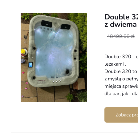
Double 3
z dwiema
Pierwotna
Aktualna
48499,00
zł
cena
cena
wynosiła:
wynosi:
Double 320 – 
48499,00 zł.
34999,00 zł.
leżakami .
Double 320 to
z myślą o pełn
miejsca sprawia
dla par, jak i 
Zobacz pr