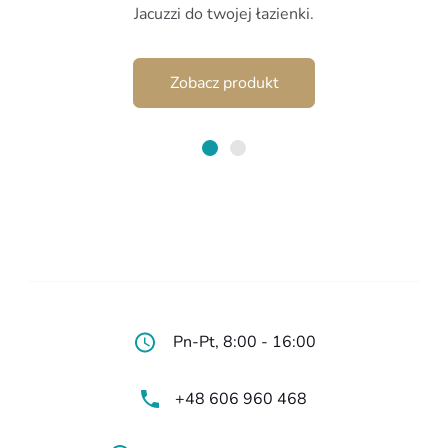
6499,00 zł.
5499,00 zł.
Jacuzzi do twojej łazienki.
Zobacz produkt
Pn-Pt, 8:00 - 16:00
+48 606 960 468