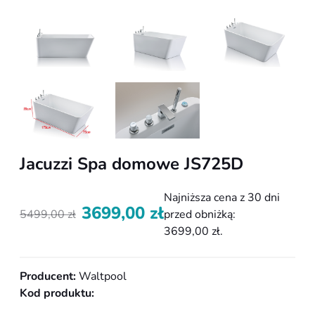
Jacuzzi Spa domowe JS725D
Najniższa cena z 30 dni
3699,00
zł
5499,00
zł
przed obniżką:
Pierwotna
Aktualna
3699,00
zł
.
cena
cena
wynosiła:
wynosi:
5499,00 zł.
3699,00 zł.
Producent:
Waltpool
Kod produktu: