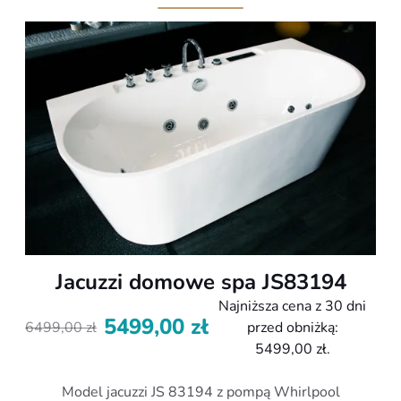
Jacuzzi domowe spa JS83194
Najniższa cena z 30 dni
5499,00
zł
6499,00
zł
przed obniżką:
Pierwotna
Aktualna
5499,00
zł
.
cena
cena
wynosiła:
wynosi:
Model jacuzzi JS 83194 z pompą Whirlpool