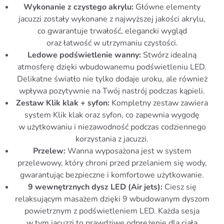
Wykonanie z czystego akrylu:
Główne elementy
jacuzzi zostały wykonane z najwyższej jakości akrylu,
co gwarantuje trwałość, elegancki wygląd
oraz łatwość w utrzymaniu czystości.
Ledowe podświetlenie wanny:
Stwórz idealną
atmosferę dzięki wbudowanemu podświetleniu LED.
Delikatne światło nie tylko dodaje uroku, ale również
wpływa pozytywnie na Twój nastrój podczas kąpieli.
Zestaw Klik klak + syfon:
Kompletny zestaw zawiera
system Klik klak oraz syfon, co zapewnia wygodę
w użytkowaniu i niezawodność podczas codziennego
korzystania z jacuzzi.
Przelew:
Wanna wyposażona jest w system
przelewowy, który chroni przed przelaniem się wody,
gwarantując bezpieczne i komfortowe użytkowanie.
9 wewnętrznych dysz LED (Air jets):
Ciesz się
relaksującym masażem dzięki 9 wbudowanym dyszom
powietrznym z podświetleniem LED. Każda sesja
w tym jacuzzi to prawdziwe odprężenie dla ciała