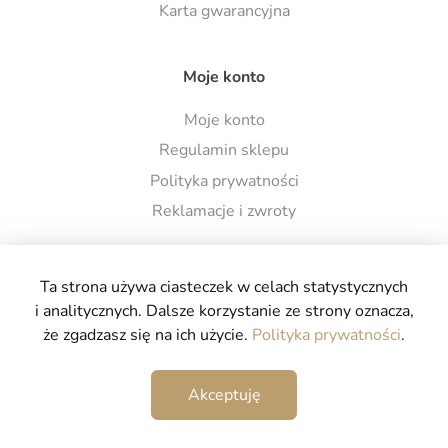
Karta gwarancyjna
Moje konto
Moje konto
Regulamin sklepu
Polityka prywatności
Reklamacje i zwroty
Ta strona używa ciasteczek w celach statystycznych
i analitycznych. Dalsze korzystanie ze strony oznacza,
że zgadzasz się na ich użycie.
Polityka prywatności
.
Copyright © 2026
www.spa-ogrodowe.com.pl
Wszystkie
prawa zastrzeżone
Akceptuję