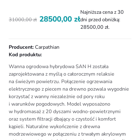
Najniższa cena z 30
28500,00
zł
31000,00
zł
dni przed obniżką:
Pierwotna
Aktualna
28500,00
zł
.
cena
cena
wynosiła:
wynosi:
31000,00 zł.
28500,00 zł.
Producent:
Carpathian
Kod produktu:
Wanna ogrodowa hybrydowa SAN H została
zaprojektowana z myślą o całorocznym relaksie
na świeżym powietrzu. Połączenie ogrzewania
elektrycznego z piecem na drewno pozwala wygodnie
korzystać z wanny niezależnie od pory roku
i warunków pogodowych. Model wyposażono
w hydromasaż z 20 dyszami wodno-powietrznymi
oraz system filtracji dbający o czystość i komfort
kąpieli. Naturalne wykończenie z drewna
modrzewiowego w połączeniu z trwałym akrylowym