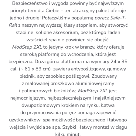
Bezpieczeństwo i wygoda powinny być najwyższym
priorytetem dla Ciebie – ten atrakcyjny pakiet oferuje
jedno i drugie! Połączyliśmy popularną
poręcz Safe-T-
Rail
z naszym najwyższej klasy stopniem, aby stworzyć
stabilne, solidne akcesorium, bez którego żaden
właściciel spa nie powinien się obejść.
ModStep 2XL
to jedyny krok w branży, który oferuje
szeroką platformę do wchodzenia, która jest
bezpieczna. Duża górna platforma ma wymiary 24 x 35
cali (~ 61 x 89 cm) zawiera antypoślizgowy, gumowy
bieżnik, aby zapobiec poślizgowi. Zbudowany
z malowanej proszkowo aluminiowej ramy
i polimerowych bieżników,
ModStep 2XL
jest
najmocniejszym, najbezpieczniejszym i najsilniejszym
dwupoziomowym krokiem na rynku. Łatwa
do przymocowania poręcz pomaga zapewnić
użytkownikowi spa możliwość bezpiecznego i łatwego
wejścia i wyjścia ze spa. Szybki i łatwy montaż w ciągu
kilku minut.