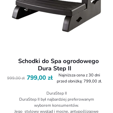
Schodki do Spa ogrodowego
Dura Step II
Najniższa cena z 30 dni
799,00
zł
999,00
zł
Pierwotna
Aktualna
przed obniżką:
799,00
zł
.
cena
cena
wynosiła:
wynosi:
DuraStep II
999,00 zł.
799,00 zł.
DuraStep II był najbardziej preferowanym
wyborem konsumentów.
Jego stylowy wygląd i mocne, antypoślizgowe