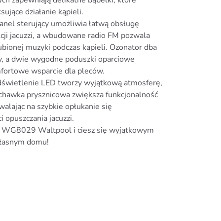
ch zapewniają delikatne bąbelki, które
sujące działanie kąpieli.
anel sterujący umożliwia łatwą obsługę
cji jacuzzi, a wbudowane radio FM pozwala
ubionej muzyki podczas kąpieli. Ozonator dba
y, a dwie wygodne poduszki oparciowe
fortowe wsparcie dla pleców.
świetlenie LED tworzy wyjątkową atmosferę,
uchawka prysznicowa zwiększa funkcjonalność
walając na szybkie opłukanie się
i opuszczania jacuzzi.
i WG8029 Waltpool i ciesz się wyjątkowym
łasnym domu!