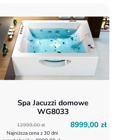
Spa Jacuzzi domowe
WG8033
8999,00
zł
ierwotna
ktualna
12999,00
zł
ena
ena
Najniższa cena z 30 dni
ynosiła:
ynosi: