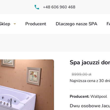
+48 606 960 468
Sklep
Producent
Dlaczego nasze SPA
F
Spa jacuzzi 
ogrodowe z przeciwprądem
Pierwotna
Aktualna
8999,00
zł
cena
cena
Najniższa cena z 30 dn
wynosiła:
wynosi:
8999,00 zł.
7899,00 zł.
wolnostojące
Producent:
Waltpool
Dwu osobowe Jac
ia do basenów