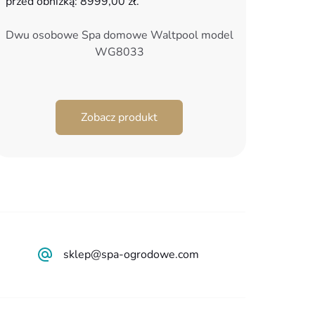
przed obniżką:
8999,00
zł
.
2999,00 zł.
999,00 zł.
Dwu osobowe Spa domowe Waltpool model
WG8033
Zobacz produkt
sklep@spa-ogrodowe.com