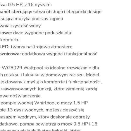
za:
0.5 HP, z 16 dyszami
anel sterujący:
łatwa obsługa i elegancki design
sująca muzyka podczas kąpieli
wnia czystość wody
ciowe:
dwie wygodne poduszki dla
komfortu
 LED:
tworzy nastrojową atmosferę
sznicowa:
dodatkowa wygoda i funkcjonalność
 WG8029 Waltpool to idealne rozwiązanie dla
ch relaksu i luksusu w domowym zaciszu. Model
ojektowany z myślą o komforcie i funkcjonalności,
 zaawansowanych funkcji, które zamienią każdą
kowe doświadczenie.
j pompie wodnej Whirlpool o mocy 1.5 HP
czbie 13 dysz wodnych, możesz cieszyć się
asażem wodnym, który doskonale odpręży
odatkowo, pompa powietrza o mocy 0.5 HP i 16