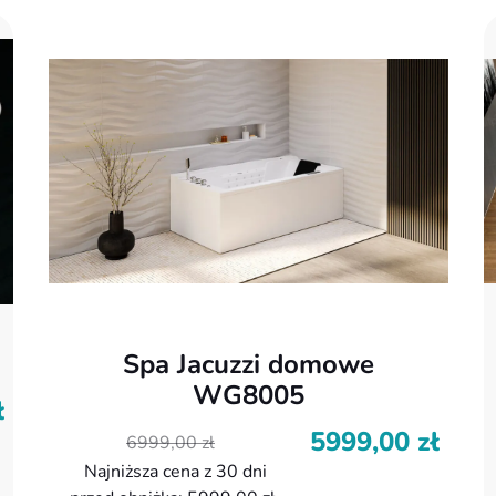
Spa Jacuzzi domowe
WG8005
ł
5999,00
zł
Pierwotna
Aktualna
P
A
6999,00
zł
cena
cena
c
c
Najniższa cena z 30 dni
wynosiła:
wynosi:
w
w