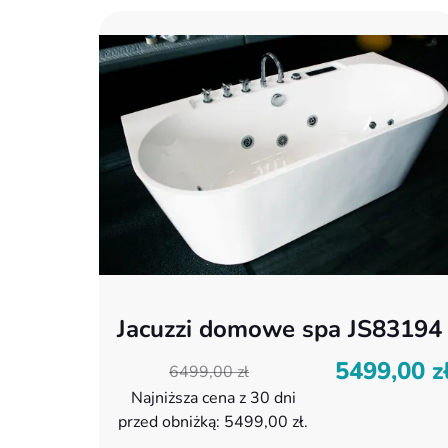
Jacuzzi domowe spa JS83194
5499,00
z
Pierwotna
Aktualna
6499,00
zł
cena
cena
Najniższa cena z 30 dni
wynosiła:
wynosi:
przed obniżką:
5499,00
zł
.
6499,00 zł.
5499,00 zł.