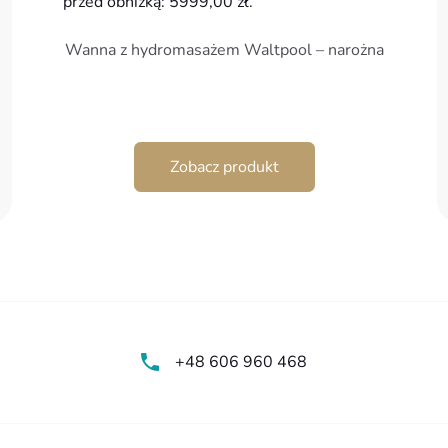
przed obniżką:
5999,00
zł
.
6999,00 zł.
5999,00 zł.
1
8
Wanna z hydromasażem Waltpool – narożna
Zobacz produkt
+48 606 960 468