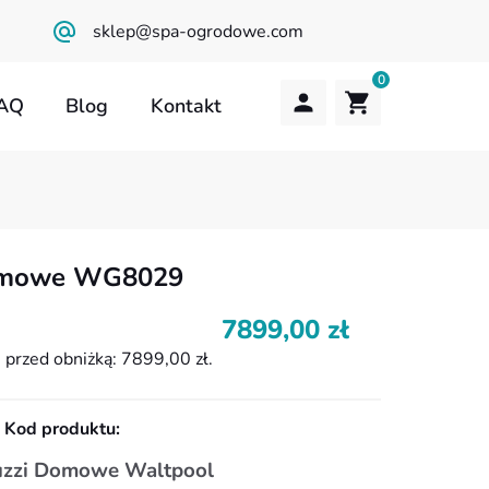
sklep@spa-ogrodowe.com
0
AQ
Blog
Kontakt
Brak produktów w koszyku.
domowe WG8029
7899,00
zł
i przed obniżką:
7899,00
zł
.
Kod produktu:
uzzi Domowe Waltpool