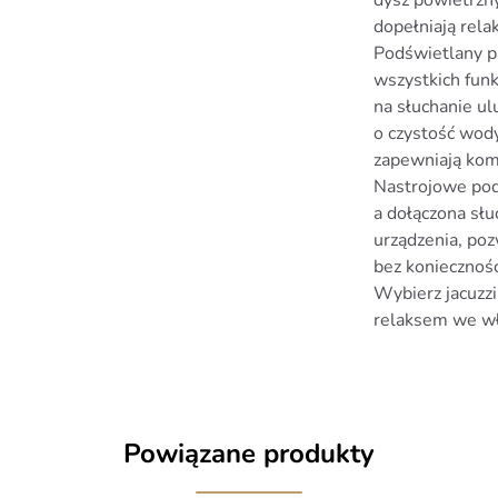
dysz powietrzny
dopełniają relak
Podświetlany p
wszystkich funk
na słuchanie ul
o czystość wod
zapewniają kom
Nastrojowe pod
a dołączona sł
urządzenia, poz
bez koniecznośc
Wybierz jacuzz
relaksem we w
Powiązane produkty