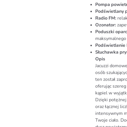
Pompa powietr
Podświetlany p
Radio FM:
relak
Ozonator:
zape
Poduszki opar
maksymalnego 
Podświetlenie
Słuchawka pry
Opis
Jacuzzi domowe
osób szukający
ten został zapr
oferując szereg
kąpiel w wyjąt
Dzięki potężne
oraz łącznej li
intensywnym m
Twoje ciało. D