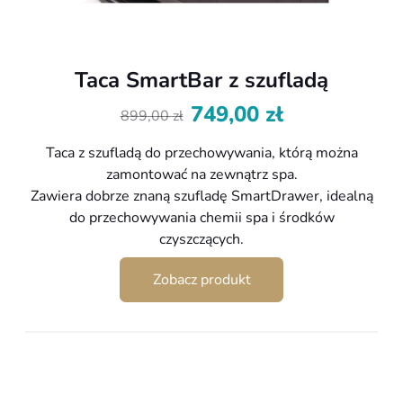
Taca SmartBar z szufladą
749,00
zł
899,00
zł
Pierwotna
Aktualna
cena
cena
Taca z szufladą do przechowywania, którą można
wynosiła:
wynosi:
zamontować na zewnątrz spa.
899,00 zł.
749,00 zł.
Zawiera dobrze znaną szufladę SmartDrawer, idealną
do przechowywania chemii spa i środków
czyszczących.
Zobacz produkt