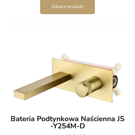
cena
cena
Zobacz produkt
wynosiła:
wynosi:
799,00 zł.
499,00 zł.
Bateria Podtynkowa Naścienna JS
-Y254M-D