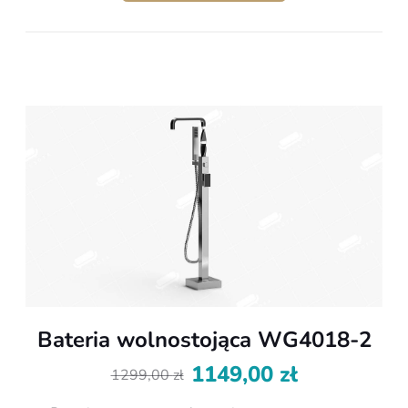
Bateria wolnostojąca WG4018-2
1149,00
zł
1299,00
zł
Pierwotna
Aktualna
cena
cena