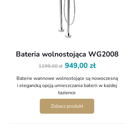
Bateria wolnostojąca WG2008
949,00
zł
1199,00
zł
Pierwotna
Aktualna
cena
cena
Baterie wannowe wolnostojące są nowoczesną
wynosiła:
wynosi:
i elegancką opcją umieszczania baterii w każdej
1199,00 zł.
949,00 zł.
łazience
Zobacz produkt