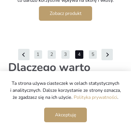
co bardzo korzystnie wpływa na skórę i włosy.
Zobacz produkt
1
2
3
4
5
Dlaczego warto
wybrać nasze jacuzzi?
Ta strona używa ciasteczek w celach statystycznych
i analitycznych. Dalsze korzystanie ze strony oznacza,
że zgadzasz się na ich użycie.
Polityka prywatności
.
Nasze całoroczne SPA ogrodowe są wyposażone w
szereg funkcji, które zapewniają maksymalny komfort
Akceptuję
użytkowania i relaks podczas każdej sesji. Wszystko
dzięki innowacyjnym rozwiązaniom takim jak: