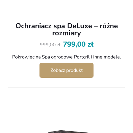
Ochraniacz spa DeLuxe – różne
rozmiary
799,00
zł
999,00
zł
Pierwotna
Aktualna
cena
cena
Pokrowiec na Spa ogrodowe Portcril i inne modele.
wynosiła:
wynosi:
999,00 zł.
799,00 zł.
Zobacz produkt