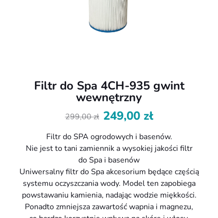
Filtr do Spa 4CH-935 gwint
wewnętrzny
249,00
zł
299,00
zł
Pierwotna
Aktualna
cena
cena
Filtr do SPA ogrodowych i basenów.
wynosiła:
wynosi:
Nie jest to tani zamiennik a wysokiej jakości filtr
299,00 zł.
249,00 zł.
do Spa i basenów
Uniwersalny filtr do Spa akcesorium będące częścią
systemu oczyszczania wody. Model ten zapobiega
powstawaniu kamienia, nadając wodzie miękkości.
Ponadto zmniejsza zawartość wapnia i magnezu,