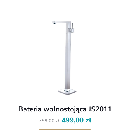
Bateria wolnostojąca JS2011
499,00
zł
799,00
zł
Pierwotna
Aktualna