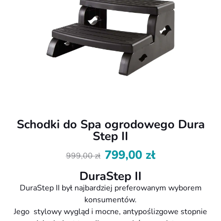
Schodki do Spa ogrodowego Dura
Step II
799,00
zł
999,00
zł
Pierwotna
Aktualna
cena
cena
DuraStep II
wynosiła:
wynosi:
DuraStep II był najbardziej preferowanym wyborem
999,00 zł.
799,00 zł.
konsumentów.
Jego stylowy wygląd i mocne, antypoślizgowe stopnie