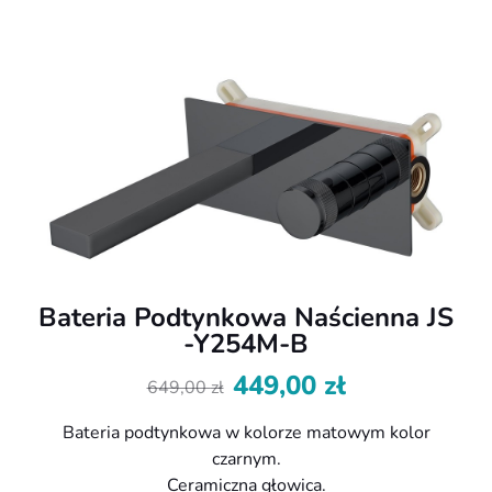
Bateria Podtynkowa Naścienna JS
-Y254M-B
449,00
zł
649,00
zł
Pierwotna
Aktualna
cena
cena
Bateria podtynkowa w kolorze matowym kolor
wynosiła:
wynosi:
czarnym.
649,00 zł.
449,00 zł.
Ceramiczna głowica.