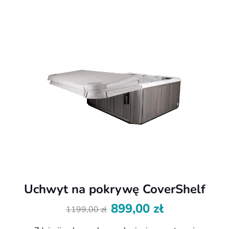
Uchwyt na pokrywę CoverShelf
899,00
zł
1199,00
zł
Pierwotna
Aktualna
cena
cena