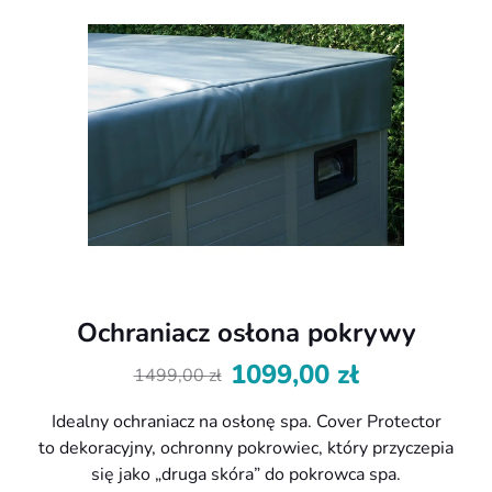
Ochraniacz osłona pokrywy
1099,00
zł
1499,00
zł
Pierwotna
Aktualna
cena
cena
Idealny ochraniacz na osłonę spa. Cover Protector
wynosiła:
wynosi:
to dekoracyjny, ochronny pokrowiec, który przyczepia
1499,00 zł.
1099,00 zł.
się jako „druga skóra” do pokrowca spa.