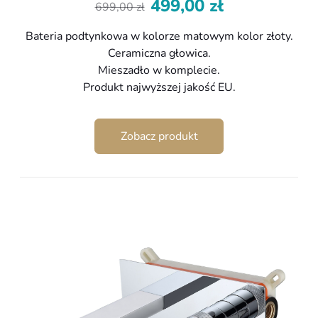
499,00
zł
699,00
zł
Pierwotna
Aktualna
cena
cena
Bateria podtynkowa w kolorze matowym kolor złoty.
wynosiła:
wynosi:
Ceramiczna głowica.
699,00 zł.
499,00 zł.
Mieszadło w komplecie.
Produkt najwyższej jakość EU.
Zobacz produkt