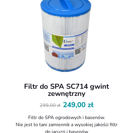
Filtr do SPA SC714 gwint
zewnętrzny
249,00
zł
299,00
zł
Pierwotna
Aktualna
cena
cena
Filtr do SPA ogrodowych i basenów.
wynosiła:
wynosi:
Nie jest to tani zamiennik a wysokiej jakości filtr
299,00 zł.
249,00 zł.
do jacuzzi i basenów