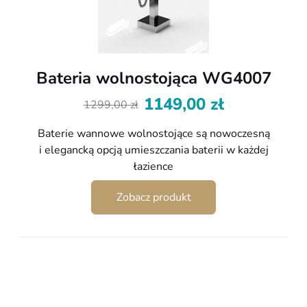
Bateria wolnostojąca WG4007
1149,00
zł
1299,00
zł
Pierwotna
Aktualna
cena
cena
Baterie wannowe wolnostojące są nowoczesną
wynosiła:
wynosi:
i elegancką opcją umieszczania baterii w każdej
1299,00 zł.
1149,00 zł.
łazience
Zobacz produkt