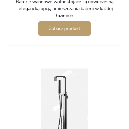
Baterie wannowe wolnostojące są nowoczesną
wynosiła:
wynosi:
i elegancką opcją umieszczania baterii w każdej
1299,00 zł.
1149,00 zł.
łazience
Zobacz produkt