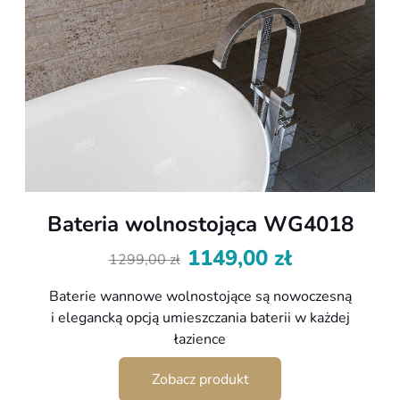
Bateria wolnostojąca WG4018
1149,00
zł
1299,00
zł
Pierwotna
Aktualna
cena
cena
Baterie wannowe wolnostojące są nowoczesną
wynosiła:
wynosi:
i elegancką opcją umieszczania baterii w każdej
1299,00 zł.
1149,00 zł.
łazience
Zobacz produkt