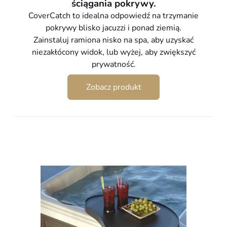
849,00 zł.
649,00 zł.
ściągania pokrywy.
CoverCatch to idealna odpowiedź na trzymanie
pokrywy blisko jacuzzi i ponad ziemią.
Zainstaluj ramiona nisko na spa, aby uzyskać
niezakłócony widok, lub wyżej, aby zwiększyć
prywatność.
Zobacz produkt