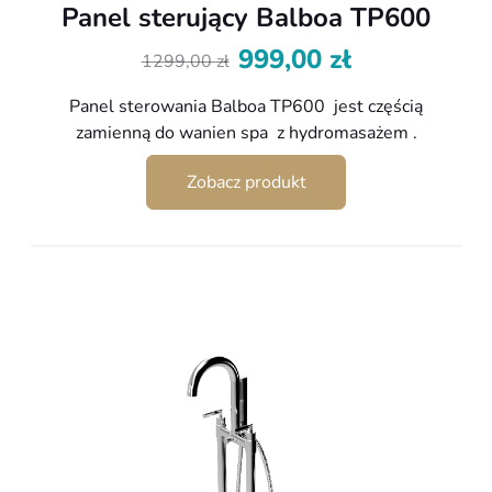
Panel sterujący Balboa TP600
999,00
zł
1299,00
zł
Pierwotna
Aktualna
cena
cena
Panel sterowania Balboa TP600 jest częścią
wynosiła:
wynosi:
zamienną do wanien spa z hydromasażem .
1299,00 zł.
999,00 zł.
Zobacz produkt