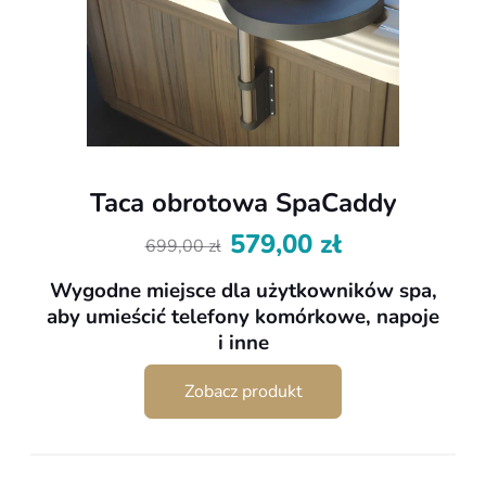
Taca obrotowa SpaCaddy
579,00
zł
699,00
zł
Pierwotna
Aktualna
cena
cena
Wygodne miejsce dla użytkowników spa,
wynosiła:
wynosi:
aby umieścić telefony komórkowe, napoje
699,00 zł.
579,00 zł.
i inne
Zobacz produkt