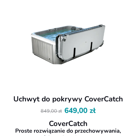
Uchwyt do pokrywy CoverCatch
649,00
zł
849,00
zł
Pierwotna
Aktualna
cena
cena
CoverCatch
wynosiła:
wynosi:
Proste rozwiązanie do przechowywania,