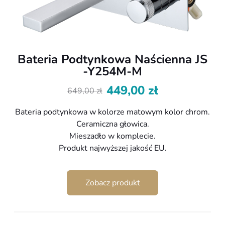
Bateria Podtynkowa Naścienna JS
-Y254M-M
449,00
zł
649,00
zł
Pierwotna
Aktualna
cena
cena
Bateria podtynkowa w kolorze matowym kolor chrom.
wynosiła:
wynosi:
Ceramiczna głowica.
649,00 zł.
449,00 zł.
Mieszadło w komplecie.
Produkt najwyższej jakość EU.
Zobacz produkt