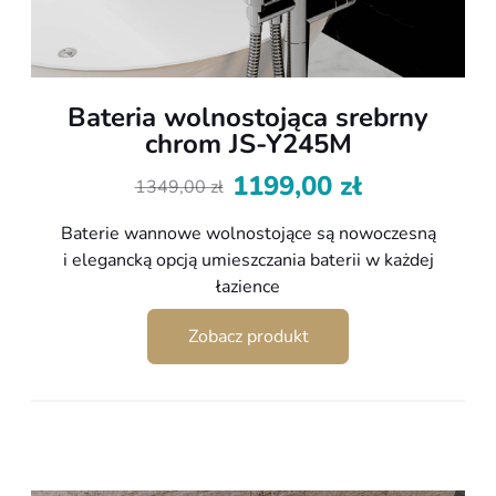
Bateria wolnostojąca srebrny
chrom JS-Y245M
1199,00
zł
1349,00
zł
Pierwotna
Aktualna
cena
cena
Baterie wannowe wolnostojące są nowoczesną
wynosiła:
wynosi:
i elegancką opcją umieszczania baterii w każdej
1349,00 zł.
1199,00 zł.
łazience
Zobacz produkt