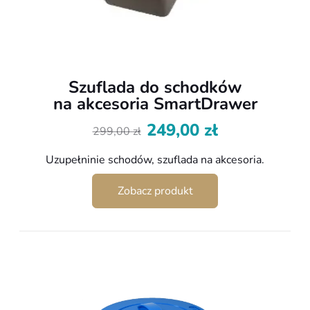
Szuflada do schodków
na akcesoria SmartDrawer
249,00
zł
299,00
zł
Pierwotna
Aktualna
cena
cena
Uzupełninie schodów, szuflada na akcesoria.
wynosiła:
wynosi:
299,00 zł.
249,00 zł.
Zobacz produkt